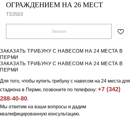
ОГРАЖДЕНИЕМ НА 26 МЕСТ
TS3503
Заказать
ЗАКАЗАТЬ ТРИБУНУ С НАВЕСОМ НА 24 МЕСТА В
ПЕРМИ
ЗАКАЗАТЬ ТРИБУНУ С НАВЕСОМ НА 24 МЕСТА В
ПЕРМИ
Компания
Каталог
Для того, чтобы купить трибуну с навесом на 24 места для
Продукция
Workout и уличные тренажеры
Примеры работ
Универсальные спортивные
+7 (342)
стадиона в Перми, позвоните по телефону:
площадки
Отзывы
Ограждения
О нас
288-40-80
.
Скамейки, урны
Контакты
Трибуны и навесы
Мы ответим на ваши вопросы и дадим
Игровое уличное оборудование
квалифицированную консультацию.
Тел: 8 (342) 288 40 80
ул. Энергетиков 39к2
tehnostal59@bk.ru