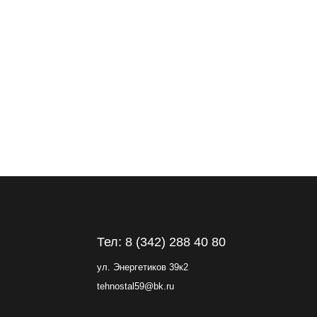
Тел: 8 (342) 288 40 80
ул. Энергетиков 39к2
tehnostal59@bk.ru
Политика конфиденциальности