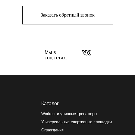
Заказать обратный звонок
Каталог
Мы в
соц.сетях:
Workout и уличные тренажеры
Универсальные спортивные площадки
Ограждения
Скамейки, урны
Трибуны и навесы
Игровое уличное оборудование
т отличаться от изображений на сайте, производитель может вносить
изменения в дизайн и конструктив