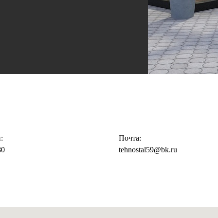
:
Почта:
80
tehnostal59@bk.ru