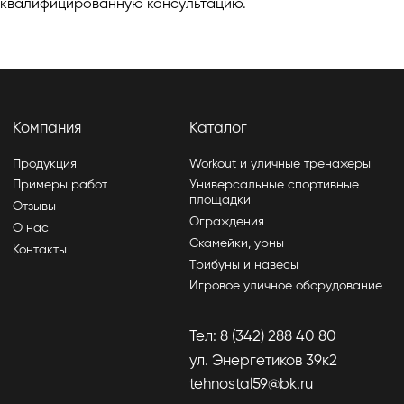
квалифицированную консультацию.
Тел: 8 (342) 288 40 80
ул. Энергетиков 39к2
tehnostal59@bk.ru
Политика конфиденциальности
Изделия могут отличаться от изображений на сайте,
производитель может вносить изменения в дизайн и
конструктив
Разработчик сайта - Фурсина Ксения
Продвижение сайта - "WebSites"