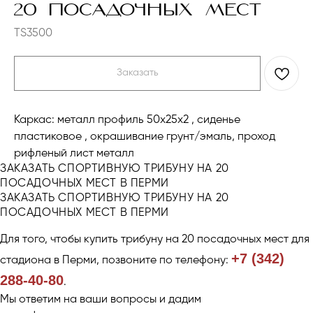
20 ПОСАДОЧНЫХ МЕСТ
TS3500
Заказать
Каркас: металл профиль 50х25х2 , сиденье
пластиковое , окрашивание грунт/эмаль, проход
рифленый лист металл
ЗАКАЗАТЬ СПОРТИВНУЮ ТРИБУНУ НА 20
ПОСАДОЧНЫХ МЕСТ В ПЕРМИ
ЗАКАЗАТЬ СПОРТИВНУЮ ТРИБУНУ НА 20
Компания
Каталог
ПОСАДОЧНЫХ МЕСТ В ПЕРМИ
Продукция
Workout и уличные тренажеры
Примеры работ
Универсальные спортивные
Для того, чтобы купить трибуну на 20 посадочных мест для
площадки
Отзывы
+7 (342)
Ограждения
стадиона в Перми, позвоните по телефону:
О нас
Скамейки, урны
Контакты
288-40-80
.
Трибуны и навесы
Игровое уличное оборудование
Мы ответим на ваши вопросы и дадим