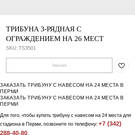
ТРИБУНА 3-РЯДНАЯ С
ОГРАЖДЕНИЕМ НА 26 МЕСТ
SKU:
TS3501
Заказать
ЗАКАЗАТЬ ТРИБУНУ С НАВЕСОМ НА 24 МЕСТА В
ПЕРМИ
Компания
Каталог
ЗАКАЗАТЬ ТРИБУНУ С НАВЕСОМ НА 24 МЕСТА В
ПЕРМИ
Продукция
Workout и уличные тренажеры
Примеры работ
Универсальные спортивные
площадки
Для того, чтобы купить трибуну с навесом на 24 места для
Отзывы
Ограждения
О нас
+7 (342)
стадиона в Перми, позвоните по телефону:
Скамейки, урны
Контакты
Трибуны и навесы
288-40-80
.
Игровое уличное оборудование