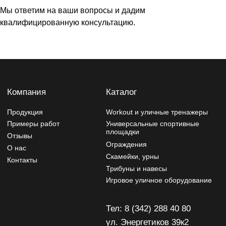
Мы ответим на ваши вопросы и дадим
Тел: 8 (342) 288 40 80
квалифицированную консультацию.
ул. Энергетиков 39к2
tehnostal59@bk.ru
Политика конфиденциальности
Изделия могут отличаться от изображений на сайте,
производитель может вносить изменения в дизайн и
конструктив
Разработчик сайта - Фурсина Ксения
Продвижение сайта - "WebSites"