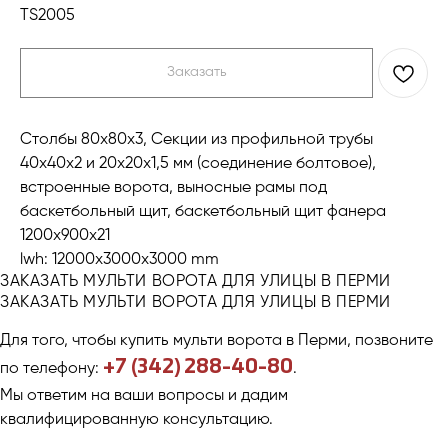
TS2005
Заказать
Столбы 80х80х3, Секции из профильной трубы
40х40х2 и 20х20х1,5 мм (соединение болтовое),
встроенные ворота, выносные рамы под
баскетбольный щит, баскетбольный щит фанера
1200х900х21
lwh: 12000x3000x3000 mm
Компания
Каталог
ЗАКАЗАТЬ МУЛЬТИ ВОРОТА ДЛЯ УЛИЦЫ В ПЕРМИ
Продукция
Workout и уличные тренажеры
ЗАКАЗАТЬ МУЛЬТИ ВОРОТА ДЛЯ УЛИЦЫ В ПЕРМИ
Примеры работ
Универсальные спортивные
площадки
Отзывы
Для того, чтобы купить мульти ворота в Перми, позвоните
Ограждения
О нас
Скамейки, урны
+7 (342) 288-40-80
по телефону:
.
Контакты
Трибуны и навесы
Мы ответим на ваши вопросы и дадим
Игровое уличное оборудование
квалифицированную консультацию.
Тел: 8 (342) 288 40 80