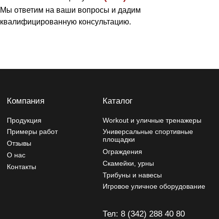
Игровое уличное оборудование
Мы ответим на ваши вопросы и дадим
квалифицированную консультацию.
Тел: 8 (342) 288 40 80
ул. Энергетиков 39к2
tehnostal59@bk.ru
Политика конфиденциальности
Изделия могут отличаться от изображений на сайте,
производитель может вносить изменения в дизайн и
конструктив
Разработчик сайта - Фурсина Ксения
Продвижение сайта - "WebSites"