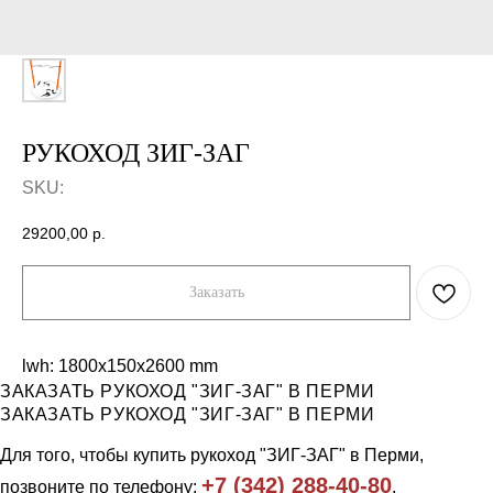
РУКОХОД ЗИГ-ЗАГ
SKU:
29200,00
р.
Заказать
lwh: 1800x150x2600 mm
Компания
Каталог
ЗАКАЗАТЬ РУКОХОД "ЗИГ-ЗАГ" В ПЕРМИ
Продукция
Workout и уличные тренажеры
ЗАКАЗАТЬ РУКОХОД "ЗИГ-ЗАГ" В ПЕРМИ
Примеры работ
Универсальные спортивные
площадки
Отзывы
Для того, чтобы купить рукоход "ЗИГ-ЗАГ" в Перми,
Ограждения
О нас
Скамейки, урны
Контакты
+7 (342) 288-40-80
позвоните по телефону:
.
Трибуны и навесы