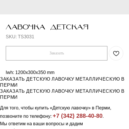
ЛАВОЧКА ДЕТСКАЯ
SKU:
TS3031
Заказать
lwh: 1200x300x350 mm
ЗАКАЗАТЬ ДЕТСКУЮ ЛАВОЧКУ МЕТАЛЛИЧЕСКУЮ В
ПЕРМИ
Компания
Каталог
ЗАКАЗАТЬ ДЕТСКУЮ ЛАВОЧКУ МЕТАЛЛИЧЕСКУЮ В
Продукция
Workout и уличные тренажеры
ПЕРМИ
Примеры работ
Универсальные спортивные
площадки
Отзывы
Ограждения
Для того, чтобы купить «Детскую лавочку» в Перми,
О нас
Скамейки, урны
Контакты
+7 (342) 288-40-80
позвоните по телефону:
.
Трибуны и навесы
Игровое уличное оборудование
Мы ответим на ваши вопросы и дадим