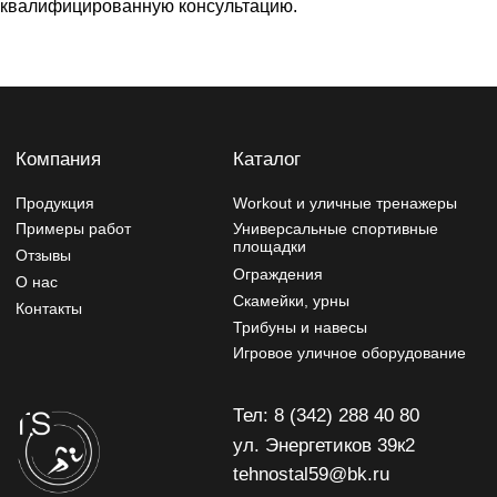
квалифицированную консультацию.
Тел: 8 (342) 288 40 80
ул. Энергетиков 39к2
tehnostal59@bk.ru
Политика конфиденциальности
Изделия могут отличаться от изображений на сайте,
производитель может вносить изменения в дизайн и
конструктив
Разработчик сайта - Фурсина Ксения
Продвижение сайта - "WebSites"