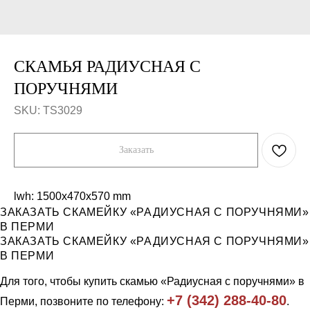
СКАМЬЯ РАДИУСНАЯ С
ПОРУЧНЯМИ
SKU:
TS3029
Заказать
lwh: 1500x470x570 mm
ЗАКАЗАТЬ СКАМЕЙКУ «РАДИУСНАЯ С ПОРУЧНЯМИ»
Компания
Каталог
В ПЕРМИ
Продукция
Workout и уличные тренажеры
ЗАКАЗАТЬ СКАМЕЙКУ «РАДИУСНАЯ С ПОРУЧНЯМИ»
Примеры работ
Универсальные спортивные
В ПЕРМИ
площадки
Отзывы
Ограждения
О нас
Для того, чтобы купить скамью «Радиусная с поручнями» в
Скамейки, урны
Контакты
Трибуны и навесы
+7 (342) 288-40-80
Перми, позвоните по телефону:
.
Игровое уличное оборудование