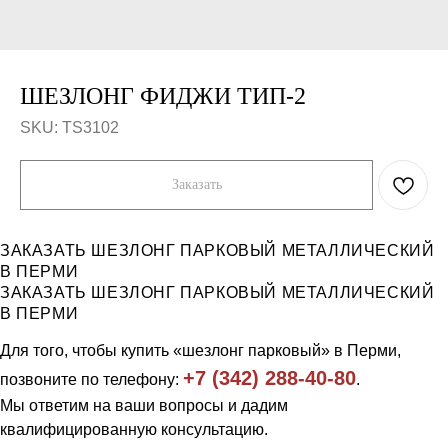
ШЕЗЛОНГ ФИДЖИ ТИП-2
SKU:
TS3102
Заказать
ЗАКАЗАТЬ ШЕЗЛОНГ ПАРКОВЫЙ МЕТАЛЛИЧЕСКИЙ
В ПЕРМИ
Компания
Каталог
ЗАКАЗАТЬ ШЕЗЛОНГ ПАРКОВЫЙ МЕТАЛЛИЧЕСКИЙ
Продукция
Workout и уличные тренажеры
В ПЕРМИ
Примеры работ
Универсальные спортивные
площадки
Отзывы
Для того, чтобы купить «шезлонг парковый» в Перми,
Ограждения
О нас
Скамейки, урны
+7 (342) 288-40-80
Контакты
позвоните по телефону:
.
Трибуны и навесы
Игровое уличное оборудование
Мы ответим на ваши вопросы и дадим
квалифицированную консультацию.
Тел: 8 (342) 288 40 80