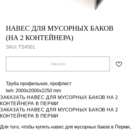
НАВЕС ДЛЯ МУСОРНЫХ БАКОВ
(НА 2 КОНТЕЙНЕРА)
SKU:
TS4501
Заказать
Труба профильная, профлист
lwh: 2000x2000x2250 mm
ЗАКАЗАТЬ НАВЕС ДЛЯ МУСОРНЫХ БАКОВ НА 2
Компания
Каталог
КОНТЕЙНЕРА В ПЕРМИ
Продукция
Workout и уличные тренажеры
ЗАКАЗАТЬ НАВЕС ДЛЯ МУСОРНЫХ БАКОВ НА 2
Примеры работ
Универсальные спортивные
КОНТЕЙНЕРА В ПЕРМИ
площадки
Отзывы
Ограждения
О нас
Скамейки, урны
Для того, чтобы купить навес для мусорных баков в Перми,
Контакты
Трибуны и навесы