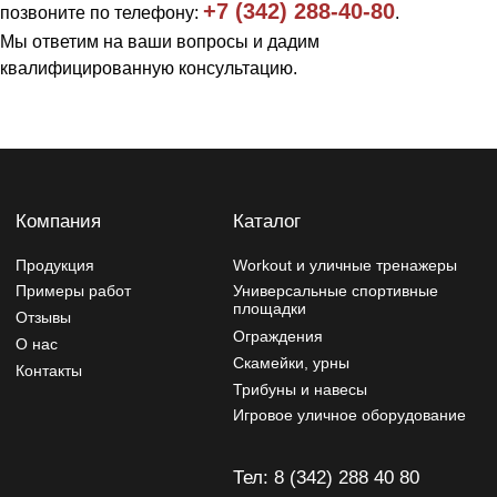
+7 (342) 288-40-80
позвоните по телефону:
.
Игровое уличное оборудование
Мы ответим на ваши вопросы и дадим
Тел: 8 (342) 288 40 80
квалифицированную консультацию.
ул. Энергетиков 39к2
tehnostal59@bk.ru
Политика конфиденциальности
Изделия могут отличаться от изображений на сайте,
производитель может вносить изменения в дизайн и
конструктив
Разработчик сайта - Фурсина Ксения
Продвижение сайта - "WebSites"