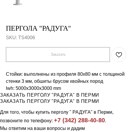
ПЕРГОЛА "РАДУГА"
SKU:
TS4006
Заказать
Стойки: выполнены из профиля 80х80 мм с толщиной
стенки 3 мм, обшиты брусом хвойных пород
lwh: 5000x3000x3000 mm
ЗАКАЗАТЬ ПЕРГОЛУ "РАДУГА" В ПЕРМИ
Компания
Каталог
ЗАКАЗАТЬ ПЕРГОЛУ "РАДУГА" В ПЕРМИ
Продукция
Workout и уличные тренажеры
Для того, чтобы купить перголу " РАДУГА" в Перми,
Примеры работ
Универсальные спортивные
площадки
Отзывы
+7 (342) 288-40-80
позвоните по телефону:
.
Ограждения
О нас
Скамейки, урны
Контакты
Мы ответим на ваши вопросы и дадим
Трибуны и навесы