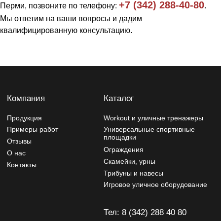
+7 (342) 288-40-80
Перми, позвоните по телефону:
.
Игровое уличное оборудование
Мы ответим на ваши вопросы и дадим
Тел: 8 (342) 288 40 80
квалифицированную консультацию.
ул. Энергетиков 39к2
tehnostal59@bk.ru
Политика конфиденциальности
Изделия могут отличаться от изображений на сайте,
производитель может вносить изменения в дизайн и
конструктив
Разработчик сайта - Фурсина Ксения
Продвижение сайта - "WebSites"