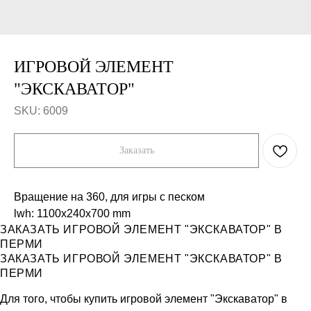
ИГРОВОЙ ЭЛЕМЕНТ
"ЭКСКАВАТОР"
SKU:
6009
Заказать
Вращение на 360, для игры с песком
lwh: 1100x240x700 mm
ЗАКАЗАТЬ ИГРОВОЙ ЭЛЕМЕНТ "ЭКСКАВАТОР" В
Компания
Каталог
ПЕРМИ
Продукция
Workout и уличные тренажеры
ЗАКАЗАТЬ ИГРОВОЙ ЭЛЕМЕНТ "ЭКСКАВАТОР" В
Примеры работ
Универсальные спортивные
ПЕРМИ
площадки
Отзывы
Ограждения
О нас
Скамейки, урны
Для того, чтобы купить игровой элемент "Экскаватор" в
Контакты
Трибуны и навесы