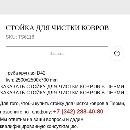
СТОЙКА ДЛЯ ЧИСТКИ КОВРОВ
SKU:
TS6118
Заказать
труба круглая D42
lwh: 2500x2500x700 mm
Компания
Каталог
ЗАКАЗАТЬ СТОЙКУ ДЛЯ ЧИСТКИ КОВРОВ В ПЕРМИ
Продукция
Workout и уличные тренажеры
ЗАКАЗАТЬ СТОЙКУ ДЛЯ ЧИСТКИ КОВРОВ В ПЕРМИ
Примеры работ
Универсальные спортивные
площадки
Отзывы
Для того, чтобы купить стойку для чистки ковров в Перми,
Ограждения
О нас
Скамейки, урны
Контакты
+7 (342) 288-40-80
позвоните по телефону:
.
Трибуны и навесы
Игровое уличное оборудование
Мы ответим на ваши вопросы и дадим
квалифицированную консультацию.
Тел: 8 (342) 288 40 80